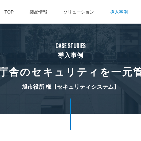
TOP
製品情報
ソリューション
導入事例
CASE STUDIES
導入事例
庁舎のセキュリティを一元
旭市役所 様
【セキュリティシステム】