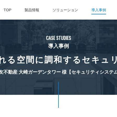
TOP
製品情報
ソリューション
導入事例
CASE STUDIES
導入事例
れる空間に調和するセキュ
友不動産 大崎ガーデンタワー 様
【セキュリティシステ