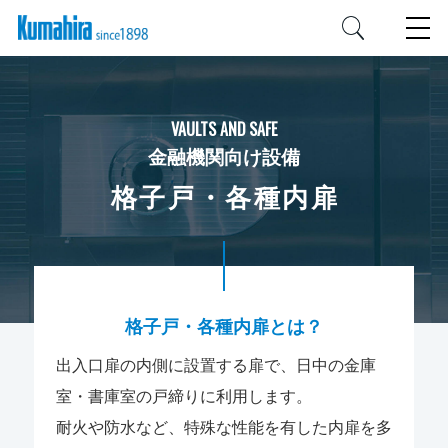
VAULTS AND SAFE
金融機関向け設備
格子戸・各種内扉
格子戸・各種内扉とは？
出入口扉の内側に設置する扉で、日中の金庫
室・書庫室の戸締りに利用します。
耐火や防水など、特殊な性能を有した内扉を多