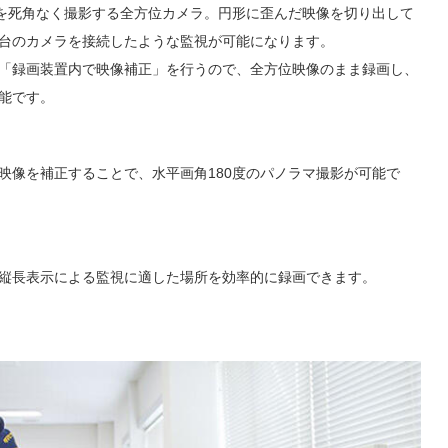
位を死角なく撮影する全方位カメラ。円形に歪んだ映像を切り出して
台のカメラを接続したような監視が可能になります。
「録画装置内で映像補正」を行うので、全方位映像のまま録画し、
能です。
映像を補正することで、水平画角180度のパノラマ撮影が可能で
縦長表示による監視に適した場所を効率的に録画できます。