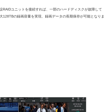
増設RAIDユニットを接続すれば、一部のハードディスクが故障して
大128TBの録画容量を実現、録画データの長期保存が可能となりま